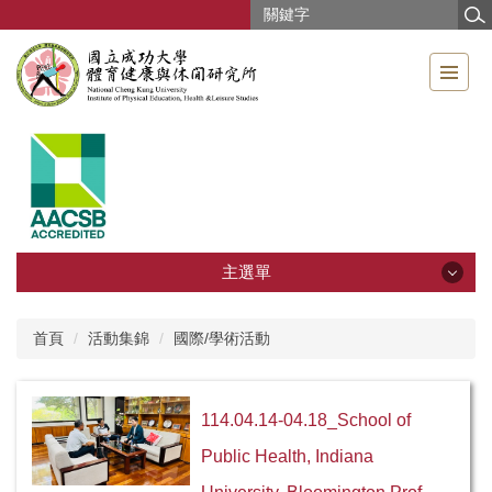
跳
到
主
要
內
容
區
主選單
主選單
首頁
活動集錦
國際/學術活動
影音專區
114.04.14-04.18_School of
本所簡介
Public Health, Indiana
教職員工