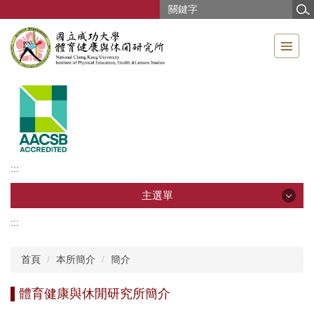
跳
到
主
要
內
容
區
:::
主選單
:::
主選單
首頁
本所簡介
簡介
影音專區
體育健康與休閒研究所簡介
本所簡介