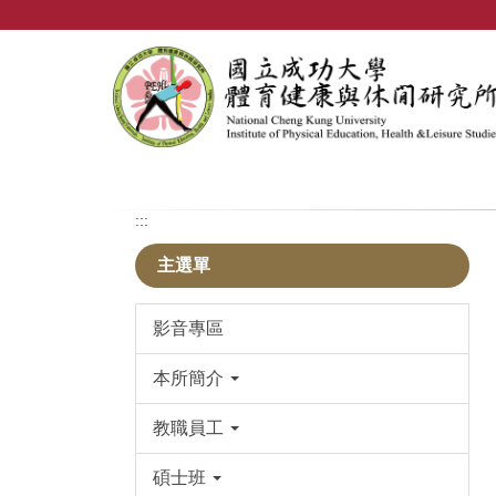
跳
到
主
要
內
容
區
:::
主選單
影音專區
本所簡介
教職員工
碩士班