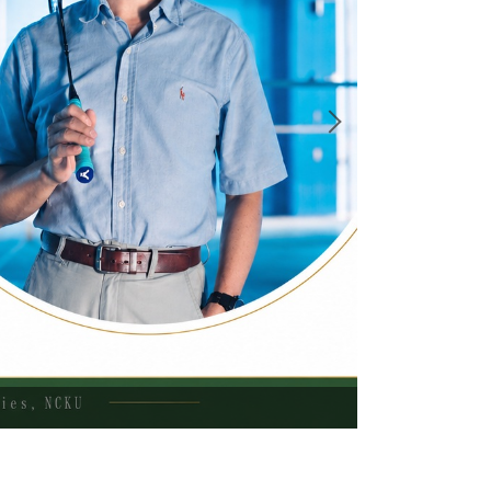
賀！本所林麗娟