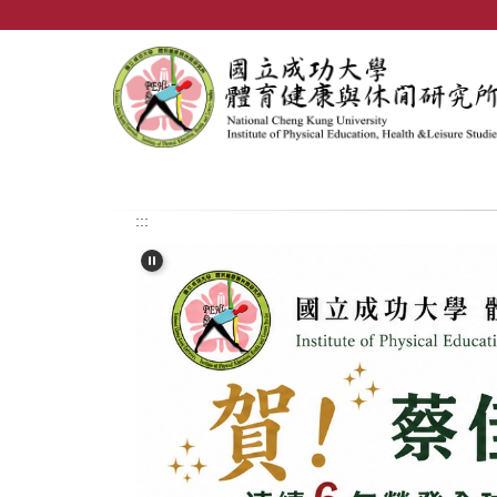
跳
到
主
要
內
容
區
:::