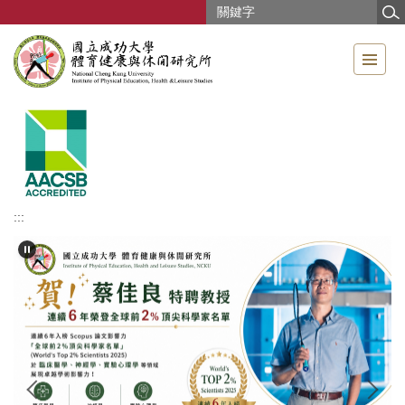
跳
到
主
要
內
容
區
:::