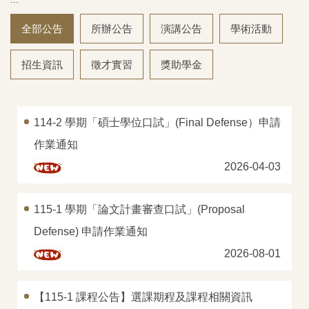
主選單
全部公告
所辦公告
演講公告
學術活動
影音專區
招生資訊
徵才實習
獎助學金
本所簡介
教職員工
114-2 學期「碩士學位口試」(Final Defense）申請
碩士班
作業通知
2026-04-03
碩專班
課程資訊
115-1 學期「論文計畫審查口試」(Proposal
Defense) 申請作業通知
論文計畫審查口試
2026-08-01
學位考試申請
【115-1 課程公告】選課期程及課程相關資訊
招生資訊