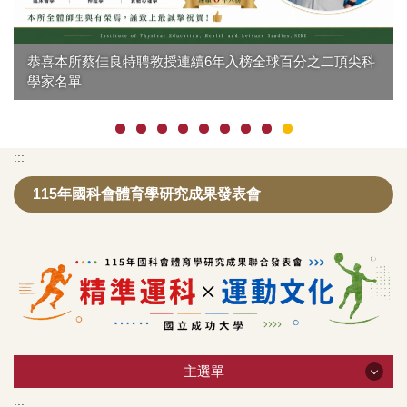
恭喜本所蔡佳良特聘教授連續6年入榜全球百分之二頂尖科
學家名單
:::
115年國科會體育學研究成果發表會
主選單
:::