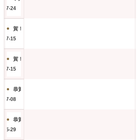
6-07-24
教職員工
碩士班
賀！碩士班第8屆(104級)林睿棠校友考取臺南市國中體育
碩專班
6-07-15
課程資訊
賀！碩專班第6屆(112級)胡翊吟校友考取臺南市國中體育
論文計畫審查口試
6-07-15
學位考試申請
恭賀 碩二(115級)林睿杰同學加盟美國職棒大聯盟明尼
招生資訊
6-07-08
學分班
恭賀碩專班114級曾上源同學【榮獲優秀論文獎】
表單下載
6-05-29
校友專區