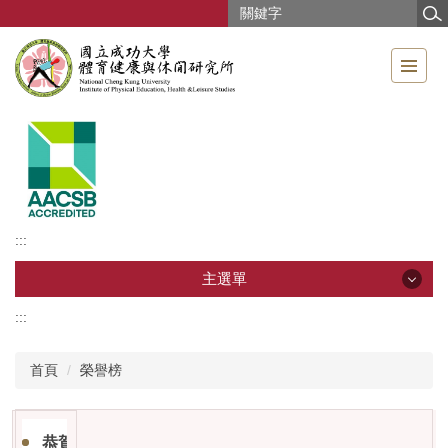
跳
到
主
要
內
容
區
:::
主選單
:::
主選單
首頁
榮譽榜
影音專區
本所簡介
恭賀!! 林麗娟教授榮獲 114年度教學創新與大學社會責