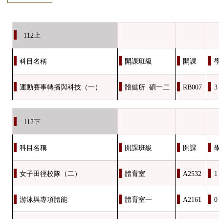
112
上
科目名稱
開課班級
開課
運動賽事轉播與科技（一）
體健所 碩一二
RB007
3
112
下
科目名稱
開課班級
開課
女子田徑校隊（二）
體育室
A2532
1
游泳與專項體能
體育室一
A2161
0