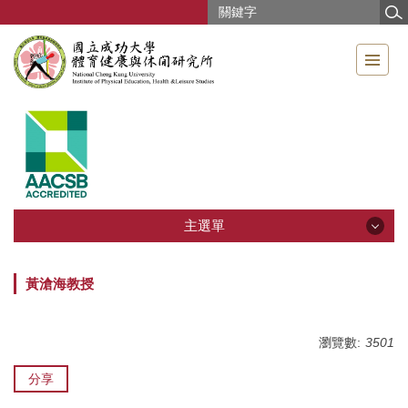
跳
到
主
要
內
容
區
主選單
主選單
黃滄海教授
影音專區
瀏覽數:
3501
本所簡介
分享
教職員工