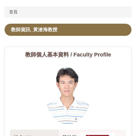
首頁
碩士班
碩專班
教師資訊_黃滄海教授
課程資訊
教師個人基本資料 /
Faculty Profile
論文計畫審查口試
學位考試申請
招生資訊
學分班
表單下載
校友專區