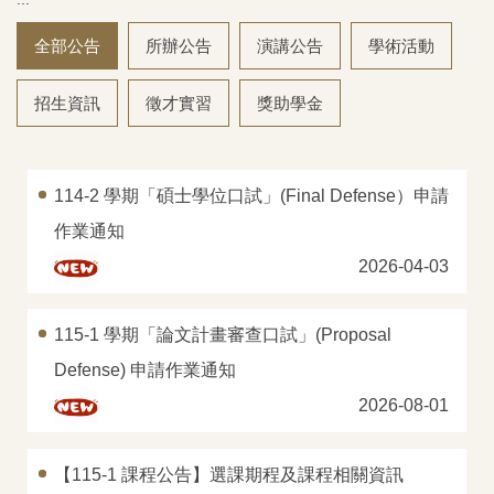
主選單
全部公告
所辦公告
演講公告
學術活動
影音專區
招生資訊
徵才實習
獎助學金
本所簡介
教職員工
114-2 學期「碩士學位口試」(Final Defense）申請
碩士班
作業通知
2026-04-03
碩專班
課程資訊
115-1 學期「論文計畫審查口試」(Proposal
Defense) 申請作業通知
論文計畫審查口試
2026-08-01
學位考試申請
【115-1 課程公告】選課期程及課程相關資訊
招生資訊