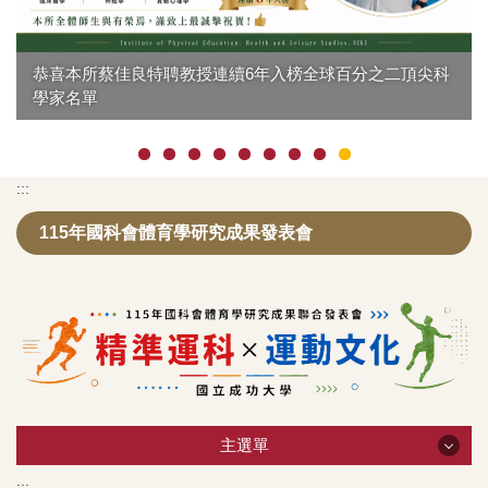
恭喜本所蔡佳良特聘教授連續6年入榜全球百分之二頂尖科
學家名單
:::
115年國科會體育學研究成果發表會
主選單
:::