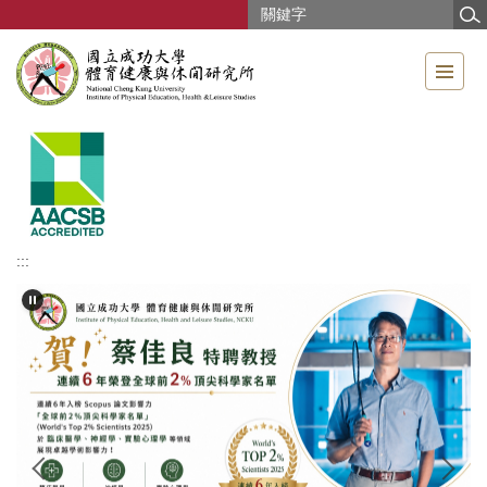
跳
到
主
要
內
容
區
:::